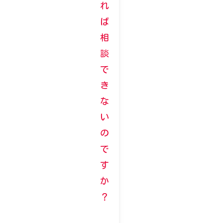
れ
ば
相
談
で
き
な
い
の
で
す
か
？