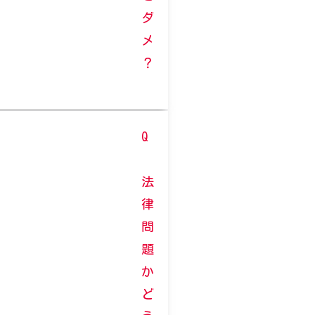
ダ
メ
？
Q
法
律
問
題
か
ど