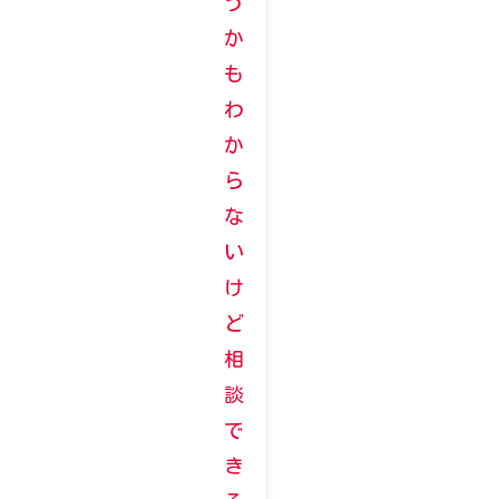
う
か
も
わ
か
ら
な
い
け
ど
相
談
で
き