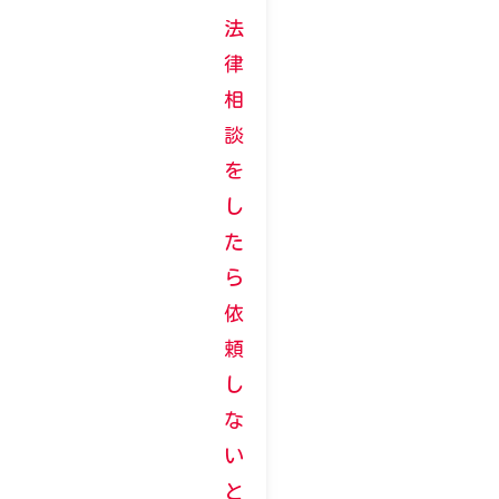
法
律
相
談
を
し
た
ら
依
頼
し
な
い
と