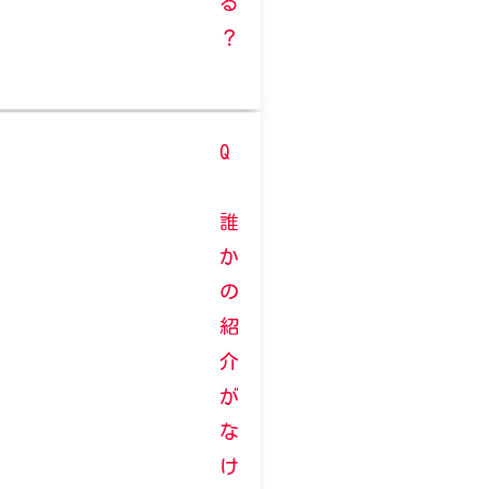
る
？
Q
誰
か
の
紹
介
が
な
け